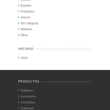
Eventos
Productos
How to
Sin categoria
Webinar
Otros
ARCHIVO
2024
PRODUCTOS
Teléfonos
Auriculares
Centralitas
Gateways