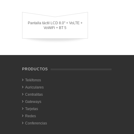
Pantalla táctil LCD 8.0" + VoLTE +
VoWiFi + BT 5
PRODUCTOS
Teléfonos
Auriculares
Centralitas
Gateways
Tarjetas
Redes
Conferencias