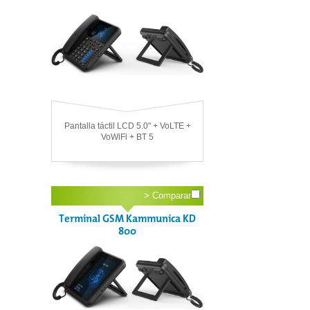
Pantalla táctil LCD 5.0" + VoLTE +
VoWiFi + BT 5
>
Comparar
Terminal GSM Kammunica KD
800