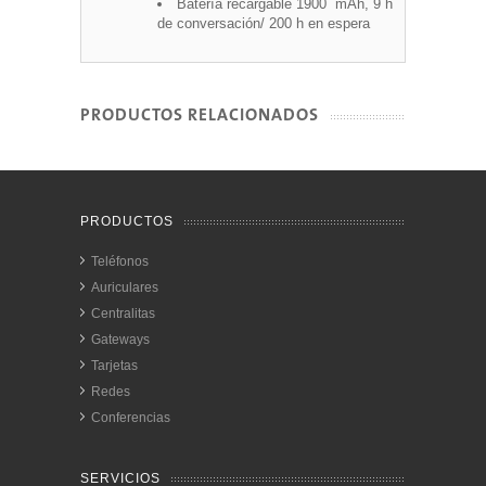
Batería recargable 1900 mAh, 9 h
de conversación/ 200 h en espera
PRODUCTOS RELACIONADOS
PRODUCTOS
Teléfonos
Auriculares
Centralitas
Gateways
Tarjetas
Redes
Conferencias
SERVICIOS