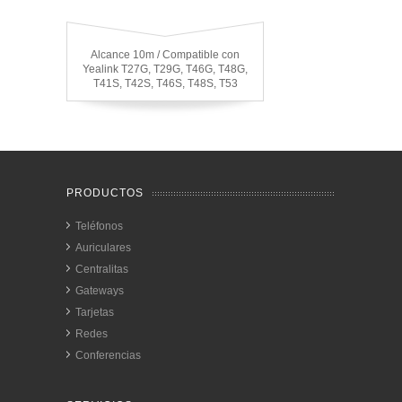
Alcance 10m / Compatible con
Yealink T27G, T29G, T46G, T48G,
T41S, T42S, T46S, T48S, T53
PRODUCTOS
Teléfonos
Auriculares
Centralitas
Gateways
Tarjetas
Redes
Conferencias